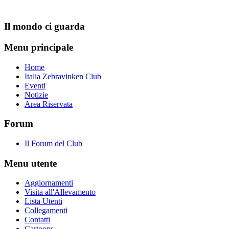
Il mondo ci guarda
Menu principale
Home
Italia Zebravinken Club
Eventi
Notizie
Area Riservata
Forum
Il Forum del Club
Menu utente
Aggiornamenti
Visita all'Allevamento
Lista Utenti
Collegamenti
Contatti
Cartoons