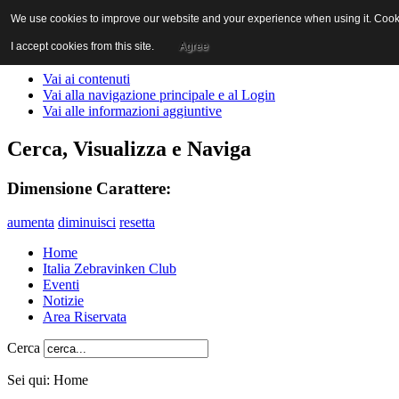
We use cookies to improve our website and your experience when using it. Cookie
I accept cookies from this site.
Agree
Vai ai contenuti
Vai alla navigazione principale e al Login
Vai alle informazioni aggiuntive
Cerca, Visualizza e Naviga
Dimensione Carattere:
aumenta
diminuisci
resetta
Home
Italia Zebravinken Club
Eventi
Notizie
Area Riservata
Cerca
Sei qui:
Home