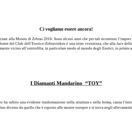
Ci vogliamo essere ancora!
iare alla Mostra di Zebras 2016. Sono alcuni anni che per tali ricorrenze l’imprevi
 Mostre del Club dell’Esotico-Zebravinken è una triste evenienza, che alla luce del
mente vicino all’ornitofilia, in particolare modo al mondo degli Esotici, in primi
I Diamanti Mandarino “TOY”
 ha subito una evidente trasformazione nella struttura e nella forma, causa l’intr
no diverso da quello che è esposto alle mostre europee e si trova negli allevamenti